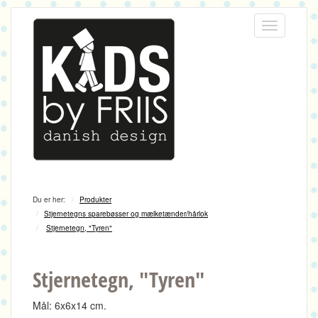
Menu
Du er her:
Produkter
Stjernetegns sparebøsser og mælketænder/hårlok
Stjernetegn, "Tyren"
Stjernetegn, "Tyren"
Mål: 6x6x14 cm.