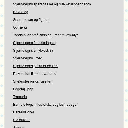
Stjernetegns sparebøsser og mælketænder/hårlok
Navnetog
Sparebøsser og figurer
Ophæng
Tandæsker, små skrin og uroer m. eventyr
Stjernetegns fødselsdagstog
Stjernetegns smykkeskrin
Stjernetegns uroer
Stjernetegns plakater og kort
Dekoration til børneværelset
Snekugler og karruseller
Legetøj i pap
Træserie
Barnets bog, milepælskort og børnebøger
Barselsstorke
Stofdukker
Student